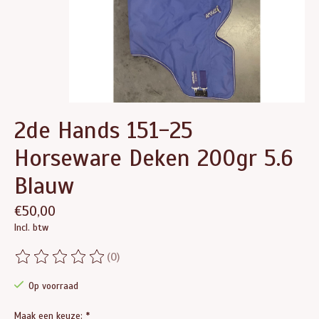
2de Hands 151-25
Horseware Deken 200gr 5.6
Blauw
€50,00
Incl. btw
(0)
De beoordeling van dit product is
0
van de 5
Op voorraad
Maak een keuze:
*