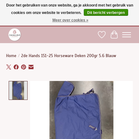
Door het gebruiken van onze website, ga je akkoord met het gebruik van
cookies om onze website te verbeteren.
Dit bericht verbergen
Gratis verzending vanaf €75 binnen BE - vanaf €100 naar EU | Voor 17:00 besteld is
dezelfde dag verzonden | Klantendienst: +32 (0)51 21 27 00 |
shop@paardensport-
Meer over cookies »
cavallino.be
|
Verlanglijst
Winkelwag
Home
/
2de Hands 151-25 Horseware Deken 200gr 5.6 Blauw
Product image slideshow Items