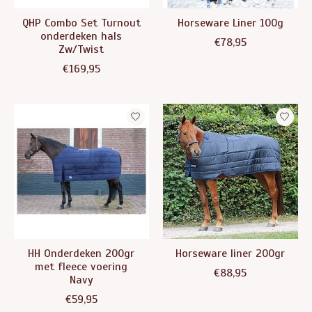
QHP Combo Set Turnout
Horseware Liner 100g
onderdeken hals
€78,95
Zw/Twist
€169,95
HH Onderdeken 200gr
Horseware liner 200gr
met fleece voering
€88,95
Navy
€59,95