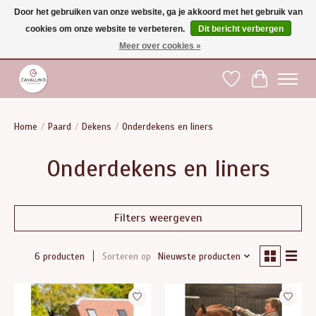
Door het gebruiken van onze website, ga je akkoord met het gebruik van
cookies om onze website te verbeteren.
Dit bericht verbergen
Gratis verzending vanaf €75 binnen BE - vanaf €100 naar EU | Voor 17:00 besteld is
dezelfde dag verzonden | Klantendienst: +32 (0)51 21 27 00 |
shop@paardensport-
Meer over cookies »
cavallino.be
|
Verlanglijst
Winkelwag
Home
/
Paard
/
Dekens
/
Onderdekens en liners
Onderdekens en liners
Filters weergeven
Sorteren op
Nieuwste producten
6 producten