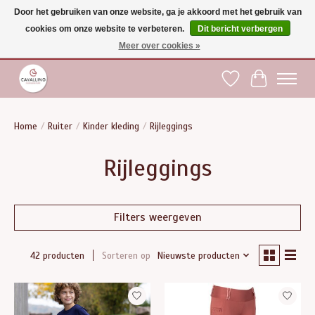
Door het gebruiken van onze website, ga je akkoord met het gebruik van
cookies om onze website te verbeteren.
Dit bericht verbergen
Gratis verzending vanaf €75 binnen BE - vanaf €100 naar EU | Voor 17:00 besteld is
dezelfde dag verzonden | Klantendienst: +32 (0)51 21 27 00 |
shop@paardensport-
Meer over cookies »
cavallino.be
|
Verlanglijst
Winkelwag
Home
/
Ruiter
/
Kinder kleding
/
Rijleggings
Rijleggings
Filters weergeven
Sorteren op
Nieuwste producten
42 producten