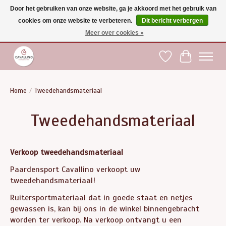
Door het gebruiken van onze website, ga je akkoord met het gebruik van
cookies om onze website te verbeteren.
Dit bericht verbergen
Gratis verzending vanaf €75 binnen BE - vanaf €100 naar EU | Voor 17:00 besteld is
dezelfde dag verzonden | Klantendienst: +32 (0)51 21 27 00 |
shop@paardensport-
Meer over cookies »
cavallino.be
|
Verlanglijst
Winkelwag
Home
/
Tweedehandsmateriaal
Tweedehandsmateriaal
Verkoop tweedehandsmateriaal
Paardensport Cavallino verkoopt uw
tweedehandsmateriaal!
Ruitersportmateriaal dat in goede staat en netjes
gewassen is, kan bij ons in de winkel binnengebracht
worden ter verkoop. Na verkoop ontvangt u een