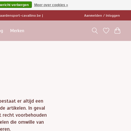
bericht verbergen
Meer over cookies »
ardensport-cavallino.be
|
Aanmelden / Inloggen
og
Merken
estaat er altijd een
de artikelen. In geval
het recht voorbehouden
elen die omwille van
veren.