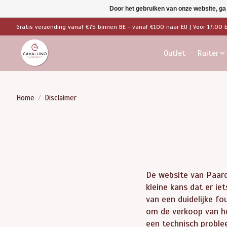
Door het gebruiken van onze website, ga
Gratis verzending vanaf €75 binnen BE - vanaf €100 naar EU | Voor 17:00 
Outlet
Ruiter
Home
/
Disclaimer
De website van Paard
kleine kans dat er iet
van een duidelijke fo
om de verkoop van het
een technisch proble