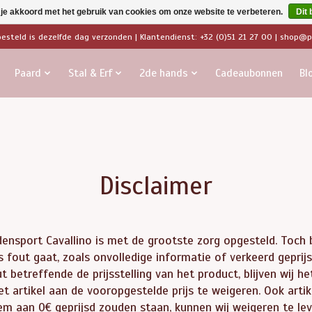
 je akkoord met het gebruik van cookies om onze website te verbeteren.
Dit 
besteld is dezelfde dag verzonden | Klantendienst: +32 (0)51 21 27 00 |
shop@pa
Paard
Stal & Erf
2de hands
Cadeaubonnen
Bl
Disclaimer
ensport Cavallino is met de grootste zorg opgesteld. Toch b
s fout gaat, zoals onvolledige informatie of verkeerd geprijs
ut betreffende de prijsstelling van het product, blijven wij 
 artikel aan de vooropgestelde prijs te weigeren. Ook artik
em aan 0€ geprijsd zouden staan, kunnen wij weigeren te le