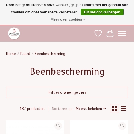
Door het gebruiken van onze website, ga je akkoord met het gebruik van
cookies om onze website te verbeteren.
Dit bericht verbergen
Gratis verzending vanaf €75 binnen BE - vanaf €100 naar EU | Voor 17:00 besteld is
dezelfde dag verzonden | Klantendienst: +32 (0)51 21 27 00 |
shop@paardensport-
Meer over cookies »
cavallino.be
|
Verlanglijst
Winkelwag
Home
/
Paard
/
Beenbescherming
Beenbescherming
Filters weergeven
Sorteren op
Meest bekeken
187 producten