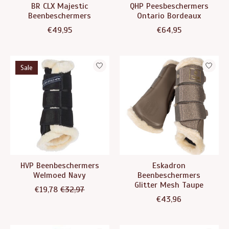
BR CLX Majestic
QHP Peesbeschermers
Beenbeschermers
Ontario Bordeaux
€49,95
€64,95
Sale
HVP Beenbeschermers
Eskadron
Welmoed Navy
Beenbeschermers
Glitter Mesh Taupe
€19,78
€32,97
€43,96