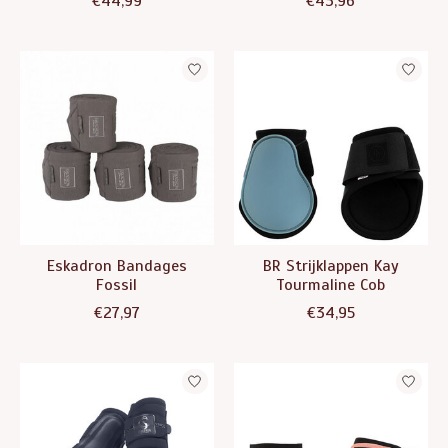
€44,99
€43,96
Eskadron Bandages
BR Strijklappen Kay
Fossil
Tourmaline Cob
€27,97
€34,95