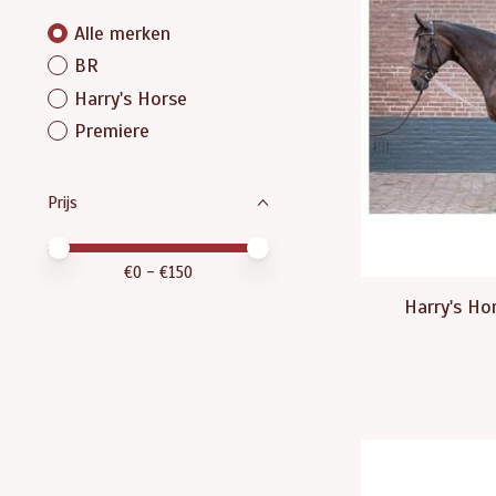
Alle merken
BR
Harry's Horse
Premiere
Prijs
Minimale prijswaarde
Price maximum value
€
0
- €
150
Harry's Ho