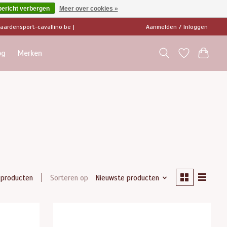
bericht verbergen
Meer over cookies »
ardensport-cavallino.be
|
Aanmelden / Inloggen
og
Merken
Sorteren op
Nieuwste producten
 producten