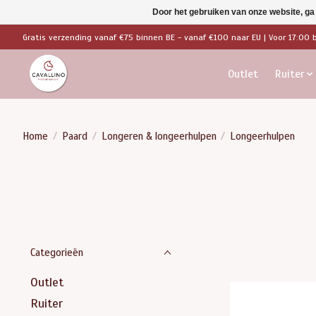
Door het gebruiken van onze website, ga
Gratis verzending vanaf €75 binnen BE - vanaf €100 naar EU | Voor 17:00 
Outlet
Ruiter
Home
/
Paard
/
Longeren & longeerhulpen
/
Longeerhulpen
Categorieën
Outlet
Ruiter