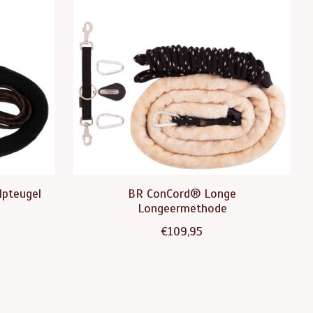
lpteugel
BR ConCord® Longe
Longeermethode
€109,95