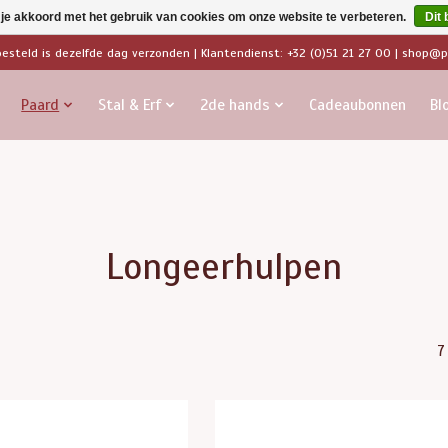
 je akkoord met het gebruik van cookies om onze website te verbeteren.
Dit 
besteld is dezelfde dag verzonden | Klantendienst: +32 (0)51 21 27 00 |
shop@pa
Paard
Stal & Erf
2de hands
Cadeaubonnen
Bl
Longeerhulpen
7