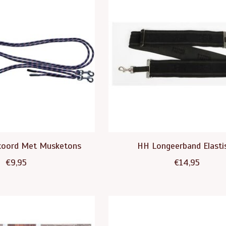
koord Met Musketons
HH Longeerband Elasti
€9,95
€14,95