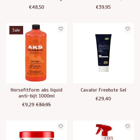
€48,50
€39,95
Sale
Horsefitform aks liquid
Cavalor Freebute Gel
anti-bijt 1000ml
€29,40
€9,29
€30,95