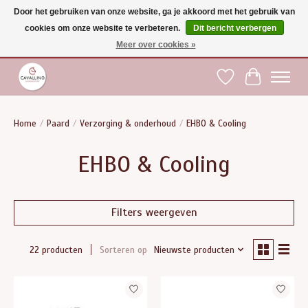
Door het gebruiken van onze website, ga je akkoord met het gebruik van
cookies om onze website te verbeteren.
Dit bericht verbergen
Gratis verzending vanaf €75 binnen BE - vanaf €100 naar EU | Voor 17:00 besteld is
dezelfde dag verzonden | Klantendienst: +32 (0)51 21 27 00 |
shop@paardensport-
Meer over cookies »
cavallino.be
|
Verlanglijst
Winkelwag
Home
/
Paard
/
Verzorging & onderhoud
/
EHBO & Cooling
EHBO & Cooling
Filters weergeven
Sorteren op
Nieuwste producten
22 producten