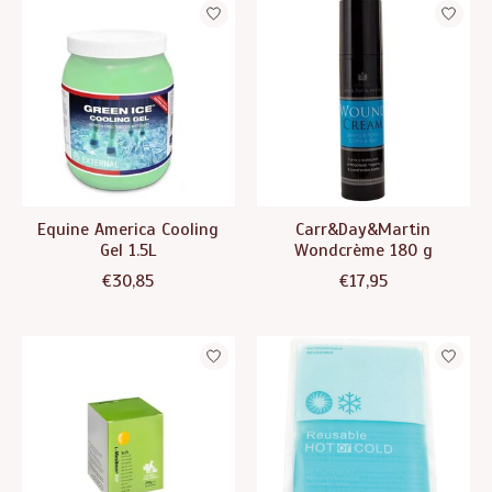
Equine America Cooling
Carr&Day&Martin
Gel 1.5L
Wondcrème 180 g
€30,85
€17,95