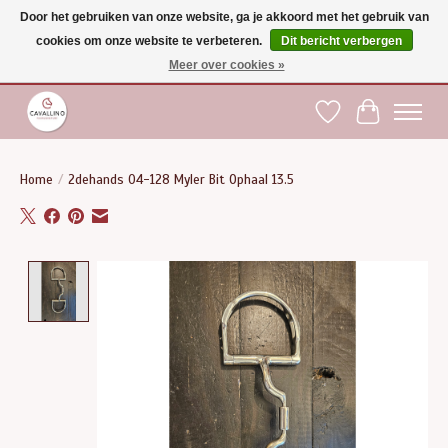
Door het gebruiken van onze website, ga je akkoord met het gebruik van
cookies om onze website te verbeteren.
Dit bericht verbergen
Gratis verzending vanaf €75 binnen BE - vanaf €100 naar EU | Voor 17:00 besteld is
dezelfde dag verzonden | Klantendienst: +32 (0)51 21 27 00 |
shop@paardensport-
Meer over cookies »
cavallino.be
|
Verlanglijst
Winkelwag
Home
/
2dehands 04-128 Myler Bit Ophaal 13.5
Product image slideshow Items