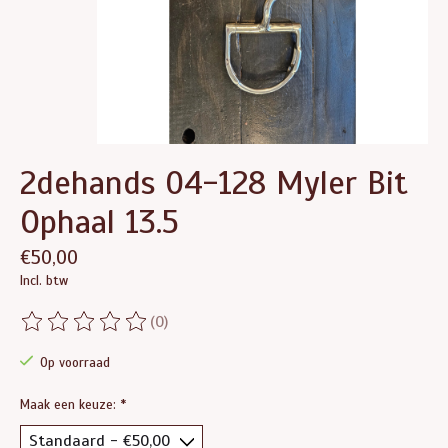
2dehands 04-128 Myler Bit
Ophaal 13.5
€50,00
Incl. btw
(0)
De beoordeling van dit product is
0
van de 5
Op voorraad
Maak een keuze:
*