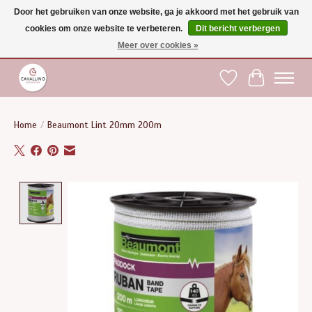
Door het gebruiken van onze website, ga je akkoord met het gebruik van
cookies om onze website te verbeteren.
Dit bericht verbergen
Gratis verzending vanaf €75 binnen BE - vanaf €100 naar EU | Voor 17:00 besteld is
dezelfde dag verzonden | Klantendienst: +32 (0)51 21 27 00 |
shop@paardensport-
Meer over cookies »
cavallino.be
|
Verlanglijst
Winkelwag
Home
/
Beaumont Lint 20mm 200m
Product image slideshow Items