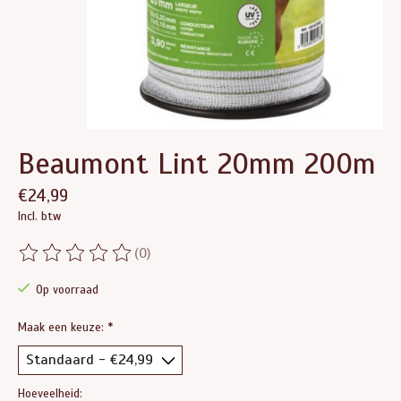
Beaumont Lint 20mm 200m
€24,99
Incl. btw
(0)
De beoordeling van dit product is
0
van de 5
Op voorraad
Maak een keuze:
*
Hoeveelheid: