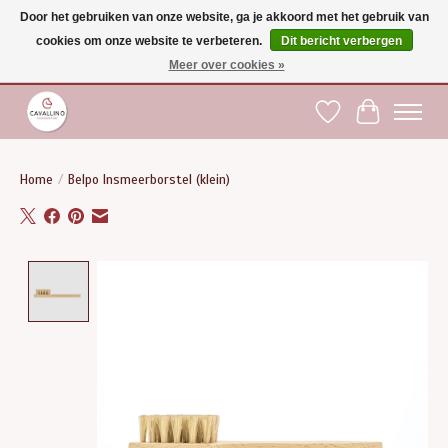
Door het gebruiken van onze website, ga je akkoord met het gebruik van
cookies om onze website te verbeteren.
Dit bericht verbergen
Gratis verzending vanaf €75 binnen BE - vanaf €100 naar EU | Voor 17:00 besteld is
dezelfde dag verzonden | Klantendienst: +32 (0)51 21 27 00 |
shop@paardensport-
Meer over cookies »
cavallino.be
|
Verlanglijst
Winkelwag
Home
/
Belpo Insmeerborstel (klein)
Product image slideshow Items