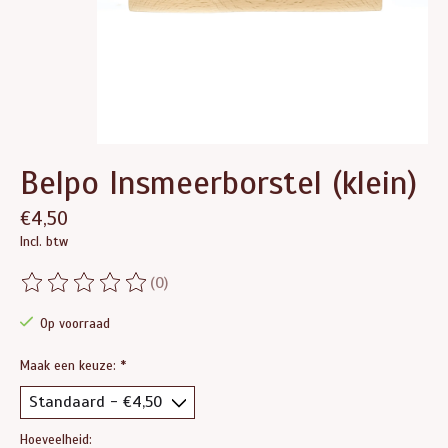
Belpo Insmeerborstel (klein)
€4,50
Incl. btw
(0)
De beoordeling van dit product is
0
van de 5
Op voorraad
Maak een keuze:
*
Hoeveelheid: