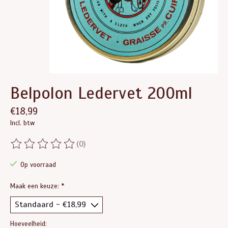
Belpolon Ledervet 200ml
€18,99
Incl. btw
(0)
De beoordeling van dit product is
0
van de 5
Op voorraad
Maak een keuze:
*
Hoeveelheid: