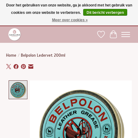
Door het gebruiken van onze website, ga je akkoord met het gebruik van
cookies om onze website te verbeteren.
Dit bericht verbergen
Gratis verzending vanaf €75 binnen BE - vanaf €100 naar EU | Voor 17:00 besteld is
dezelfde dag verzonden | Klantendienst: +32 (0)51 21 27 00 |
shop@paardensport-
Meer over cookies »
cavallino.be
|
Verlanglijst
Winkelwag
Home
/
Belpolon Ledervet 200ml
Product image slideshow Items