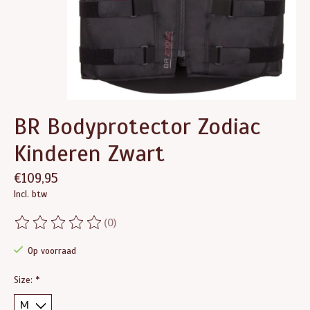
BR Bodyprotector Zodiac
Kinderen Zwart
€109,95
Incl. btw
(0)
De beoordeling van dit product is
0
van de 5
Op voorraad
Size:
*