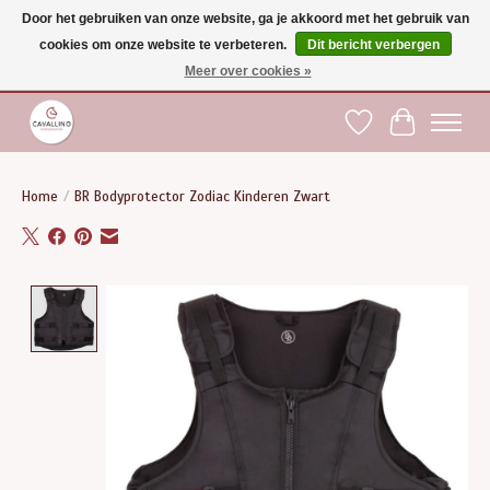
Door het gebruiken van onze website, ga je akkoord met het gebruik van
cookies om onze website te verbeteren.
Dit bericht verbergen
Gratis verzending vanaf €75 binnen BE - vanaf €100 naar EU | Voor 17:00 besteld is
dezelfde dag verzonden | Klantendienst: +32 (0)51 21 27 00 |
shop@paardensport-
Meer over cookies »
cavallino.be
|
Verlanglijst
Winkelwag
Home
/
BR Bodyprotector Zodiac Kinderen Zwart
Product image slideshow Items