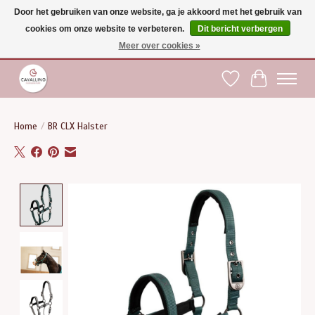
Door het gebruiken van onze website, ga je akkoord met het gebruik van
cookies om onze website te verbeteren.
Dit bericht verbergen
Gratis verzending vanaf €75 binnen BE - vanaf €100 naar EU | Voor 17:00 besteld is
dezelfde dag verzonden | Klantendienst: +32 (0)51 21 27 00 |
shop@paardensport-
Meer over cookies »
cavallino.be
|
Verlanglijst
Winkelwag
Home
/
BR CLX Halster
Product image slideshow Items