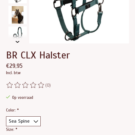
BR CLX Halster
€29,95
Incl. btw
(0)
De beoordeling van dit product is
0
van de 5
Op voorraad
Color:
*
Size:
*