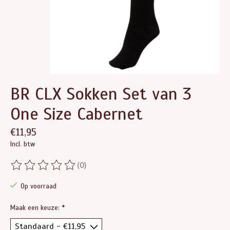
BR CLX Sokken Set van 3
One Size Cabernet
€11,95
Incl. btw
(0)
De beoordeling van dit product is
0
van de 5
Op voorraad
Maak een keuze:
*