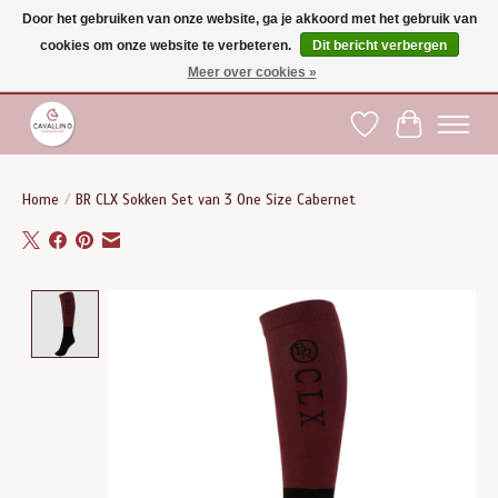
Door het gebruiken van onze website, ga je akkoord met het gebruik van
cookies om onze website te verbeteren.
Dit bericht verbergen
Gratis verzending vanaf €75 binnen BE - vanaf €100 naar EU | Voor 17:00 besteld is
dezelfde dag verzonden | Klantendienst: +32 (0)51 21 27 00 |
shop@paardensport-
Meer over cookies »
cavallino.be
|
Verlanglijst
Winkelwag
Home
/
BR CLX Sokken Set van 3 One Size Cabernet
Product image slideshow Items