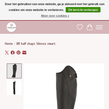
Door het gebruiken van onze website, ga je akkoord met het gebruik van
cookies om onze website te verbeteren.
Dit bericht verbergen
Gratis verzending vanaf €75 binnen BE - vanaf €100 naar EU | Voor 17:00 besteld is
dezelfde dag verzonden | Klantendienst: +32 (0)51 21 27 00 |
shop@paardensport-
Meer over cookies »
cavallino.be
|
Verlanglijst
Winkelwag
Home
/
BR half chaps Silenzo zwart
Product image slideshow Items