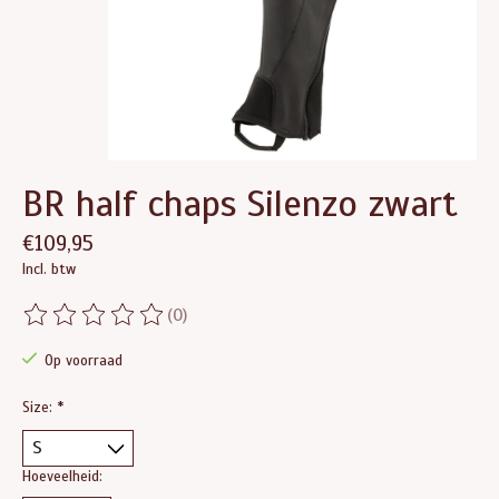
BR half chaps Silenzo zwart
€109,95
Incl. btw
(0)
De beoordeling van dit product is
0
van de 5
Op voorraad
Size:
*
Hoeveelheid: