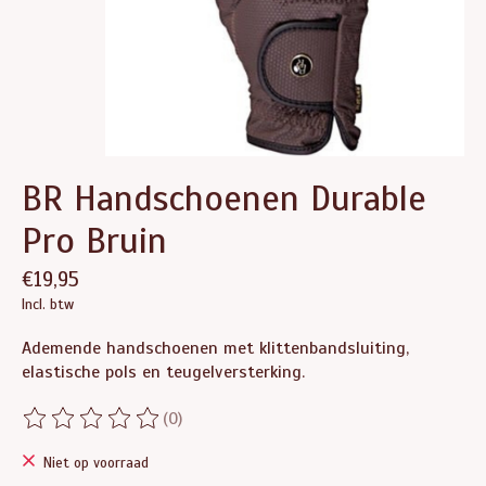
BR Handschoenen Durable
Pro Bruin
€19,95
Incl. btw
Ademende handschoenen met klittenbandsluiting,
elastische pols en teugelversterking.
(0)
De beoordeling van dit product is
0
van de 5
Niet op voorraad