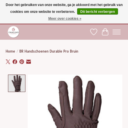
Door het gebruiken van onze website, ga je akkoord met het gebruik van
cookies om onze website te verbeteren.
Dit bericht verbergen
Gratis verzending vanaf €75 binnen BE - vanaf €100 naar EU | Voor 17:00 besteld is
dezelfde dag verzonden | Klantendienst: +32 (0)51 21 27 00 |
shop@paardensport-
Meer over cookies »
cavallino.be
|
Verlanglijst
Winkelwag
Home
/
BR Handschoenen Durable Pro Bruin
Product image slideshow Items