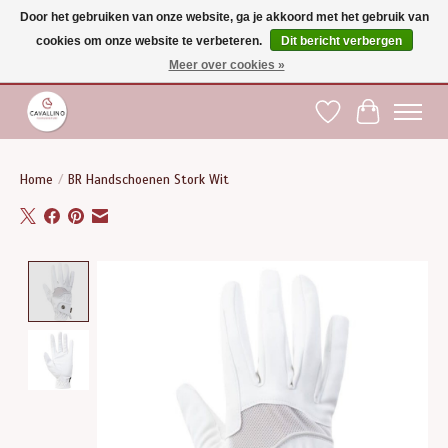
Door het gebruiken van onze website, ga je akkoord met het gebruik van
cookies om onze website te verbeteren.
Dit bericht verbergen
Gratis verzending vanaf €75 binnen BE - vanaf €100 naar EU | Voor 17:00 besteld is
dezelfde dag verzonden | Klantendienst: +32 (0)51 21 27 00 |
shop@paardensport-
Meer over cookies »
cavallino.be
|
Verlanglijst
Winkelwag
Home
/
BR Handschoenen Stork Wit
Product image slideshow Items