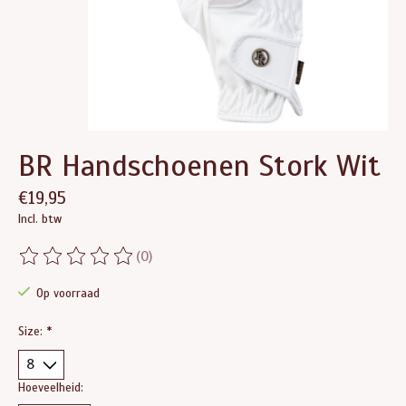
BR Handschoenen Stork Wit
€19,95
Incl. btw
(0)
De beoordeling van dit product is
0
van de 5
Op voorraad
Size:
*
Hoeveelheid: