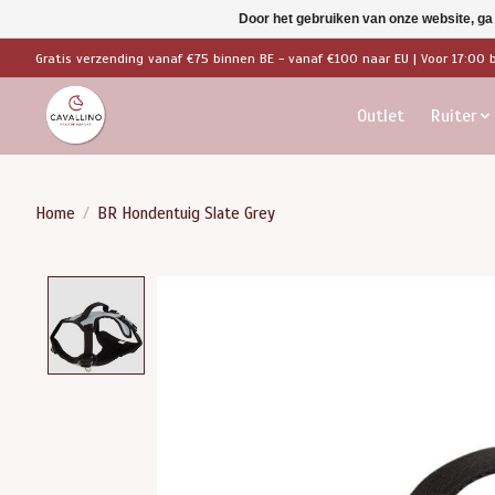
Door het gebruiken van onze website, ga
Gratis verzending vanaf €75 binnen BE - vanaf €100 naar EU | Voor 17:00 
Outlet
Ruiter
Home
/
BR Hondentuig Slate Grey
Product image slideshow Items