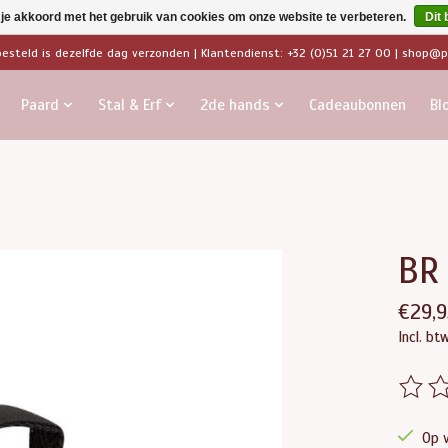
 je akkoord met het gebruik van cookies om onze website te verbeteren.
Dit 
besteld is dezelfde dag verzonden | Klantendienst: +32 (0)51 21 27 00 |
shop@pa
Paard
Stal & Erf
2de hands
Cadeaubonnen
Bl
BR
€29,9
Incl. bt
De beo
Op 