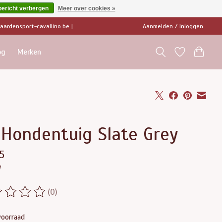
bericht verbergen
Meer over cookies »
ardensport-cavallino.be
|
Aanmelden / Inloggen
og
Merken
 Hondentuig Slate Grey
5
w
(0)
ordeling van dit product is
0
van de 5
voorraad