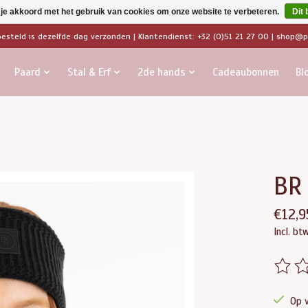
 je akkoord met het gebruik van cookies om onze website te verbeteren.
Dit 
besteld is dezelfde dag verzonden | Klantendienst: +32 (0)51 21 27 00 |
shop@pa
Paard
Stal & Erf
2de hands
Cadeaubonnen
Bl
BR
€12,9
Incl. bt
De beo
Op 