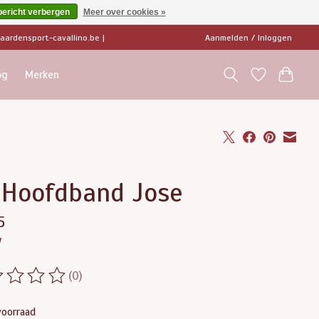
bericht verbergen
Meer over cookies »
ardensport-cavallino.be
|
Aanmelden / Inloggen
og
Merken
 Hoofdband Jose
5
w
(0)
ordeling van dit product is
0
van de 5
voorraad