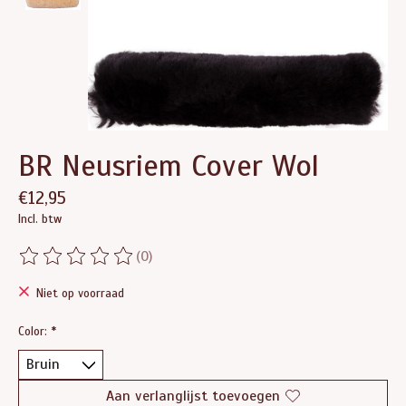
BR Neusriem Cover Wol
€12,95
Incl. btw
(0)
De beoordeling van dit product is
0
van de 5
Niet op voorraad
Color:
*
Aan verlanglijst toevoegen