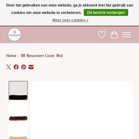
Door het gebruiken van onze website, ga je akkoord met het gebruik van
cookies om onze website te verbeteren.
Dit bericht verbergen
Gratis verzending vanaf €75 binnen BE - vanaf €100 naar EU | Voor 17:00 besteld is
dezelfde dag verzonden | Klantendienst: +32 (0)51 21 27 00 |
shop@paardensport-
Meer over cookies »
cavallino.be
|
Verlanglijst
Winkelwag
Home
/
BR Neusriem Cover Wol
Product image slideshow Items