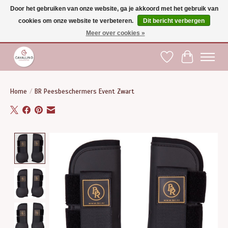
Door het gebruiken van onze website, ga je akkoord met het gebruik van
cookies om onze website te verbeteren.
Dit bericht verbergen
Gratis verzending vanaf €75 binnen BE - vanaf €100 naar EU | Voor 17:00 besteld is
dezelfde dag verzonden | Klantendienst: +32 (0)51 21 27 00 |
shop@paardensport-
Meer over cookies »
cavallino.be
|
Verlanglijst
Winkelwag
Home
/
BR Peesbeschermers Event Zwart
Product image slideshow Items