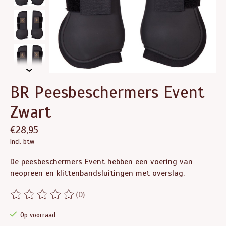
BR Peesbeschermers Event
Zwart
€28,95
Incl. btw
De peesbeschermers Event hebben een voering van
neopreen en klittenbandsluitingen met overslag.
(0)
De beoordeling van dit product is
0
van de 5
Op voorraad