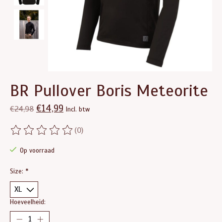
BR Pullover Boris Meteorite
€14,99
€24,98
Incl. btw
(0)
De beoordeling van dit product is
0
van de 5
Op voorraad
Size:
*
Hoeveelheid: