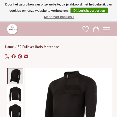
Door het gebruiken van onze website, ga je akkoord met het gebruik van
cookies om onze website te verbeteren.
Dit bericht verbergen
Gratis verzending vanaf €75 binnen BE - vanaf €100 naar EU | Voor 17:00 besteld is
dezelfde dag verzonden | Klantendienst: +32 (0)51 21 27 00 |
shop@paardensport-
Meer over cookies »
cavallino.be
|
Verlanglijst
Winkelwag
Home
/
BR Pullover Boris Meteorite
Product image slideshow Items