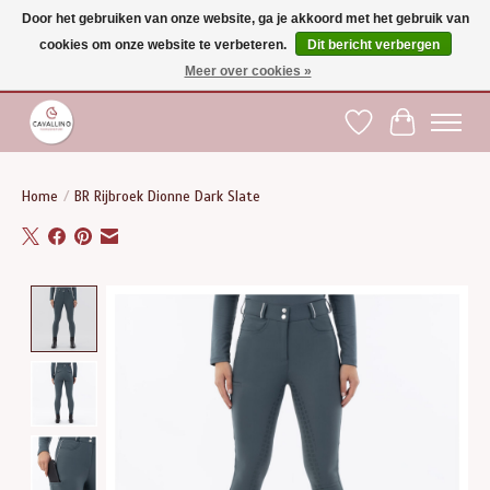
Door het gebruiken van onze website, ga je akkoord met het gebruik van
cookies om onze website te verbeteren.
Dit bericht verbergen
Gratis verzending vanaf €75 binnen BE - vanaf €100 naar EU | Voor 17:00 besteld is
dezelfde dag verzonden | Klantendienst: +32 (0)51 21 27 00 |
shop@paardensport-
Meer over cookies »
cavallino.be
|
Verlanglijst
Winkelwag
Home
/
BR Rijbroek Dionne Dark Slate
Product image slideshow Items