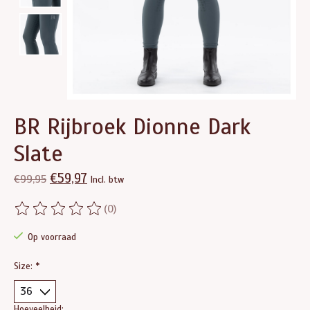
BR Rijbroek Dionne Dark
Slate
€59,97
€99,95
Incl. btw
(0)
De beoordeling van dit product is
0
van de 5
Op voorraad
Size:
*
Hoeveelheid: