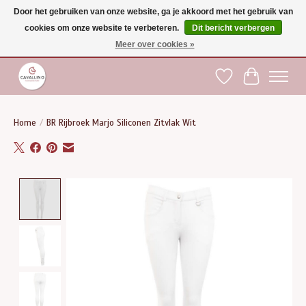
Door het gebruiken van onze website, ga je akkoord met het gebruik van
cookies om onze website te verbeteren.
Dit bericht verbergen
Gratis verzending vanaf €75 binnen BE - vanaf €100 naar EU | Voor 17:00 besteld is
dezelfde dag verzonden | Klantendienst: +32 (0)51 21 27 00 |
shop@paardensport-
Meer over cookies »
cavallino.be
|
Verlanglijst
Winkelwag
Home
/
BR Rijbroek Marjo Siliconen Zitvlak Wit
Product image slideshow Items