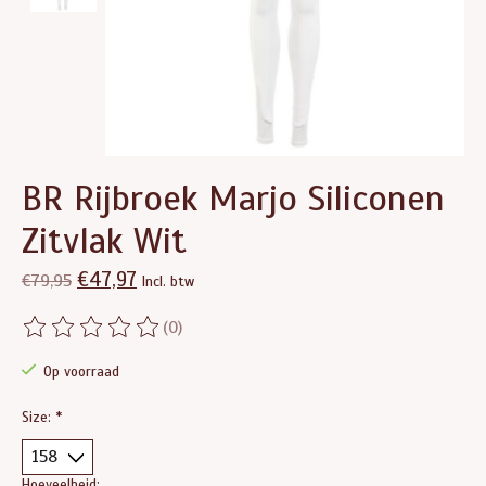
BR Rijbroek Marjo Siliconen
Zitvlak Wit
€47,97
€79,95
Incl. btw
(0)
De beoordeling van dit product is
0
van de 5
Op voorraad
Size:
*
Hoeveelheid: