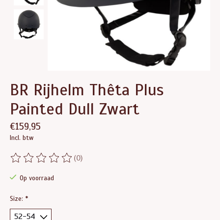
BR Rijhelm Thêta Plus
Painted Dull Zwart
€159,95
Incl. btw
(0)
De beoordeling van dit product is
0
van de 5
Op voorraad
Size:
*