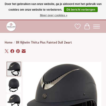
Door het gebruiken van onze website, ga je akkoord met het gebruik van
cookies om onze website te verbeteren.
Dit bericht verbergen
Gratis verzending vanaf €75 binnen BE - vanaf €100 naar EU | Voor 17:00 besteld is
dezelfde dag verzonden | Klantendienst: +32 (0)51 21 27 00 |
shop@paardensport-
Meer over cookies »
cavallino.be
|
Verlanglijst
Winkelwag
Home
/
BR Rijhelm Thêta Plus Painted Dull Zwart
Product image slideshow Items