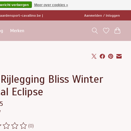
bericht verbergen
Meer over cookies »
ardensport-cavallino.be
|
Aanmelden / Inloggen
og
Merken
Rijlegging Bliss Winter
al Eclipse
5
w
(0)
ordeling van dit product is
0
van de 5