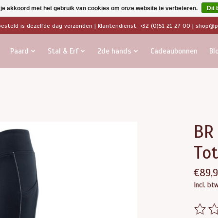
 je akkoord met het gebruik van cookies om onze website te verbeteren.
Dit 
besteld is dezelfde dag verzonden | Klantendienst: +32 (0)51 21 27 00 |
shop@pa
Paard
Stal & Erf
2de hands
Cadeaubonnen
Bl
BR 
Tot
€89,9
Incl. bt
De beo