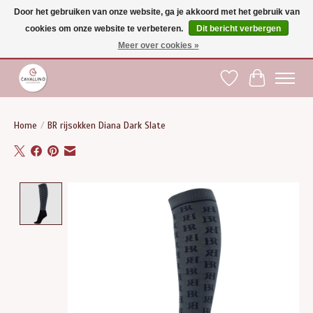
Door het gebruiken van onze website, ga je akkoord met het gebruik van
cookies om onze website te verbeteren.
Dit bericht verbergen
Gratis verzending vanaf €75 binnen BE - vanaf €100 naar EU | Voor 17:00 besteld is
dezelfde dag verzonden | Klantendienst: +32 (0)51 21 27 00 |
shop@paardensport-
Meer over cookies »
cavallino.be
|
Verlanglijst
Winkelwag
Home
/
BR rijsokken Diana Dark Slate
Product image slideshow Items