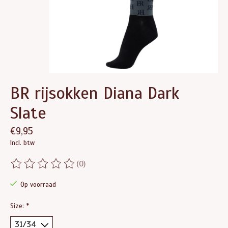
BR rijsokken Diana Dark
Slate
€9,95
Incl. btw
(0)
De beoordeling van dit product is
0
van de 5
Op voorraad
Size:
*