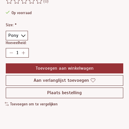
(0)
De beoordeling van dit product is
0
van de 5
Op voorraad
Size:
*
Hoeveelheid:
Toevoegen aan winkelwagen
Aan verlanglijst toevoegen
Plaats bestelling
Toevoegen om te vergelijken