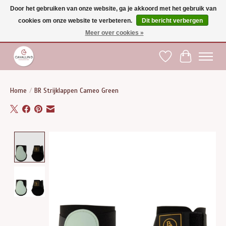
Door het gebruiken van onze website, ga je akkoord met het gebruik van
cookies om onze website te verbeteren.
Dit bericht verbergen
Gratis verzending vanaf €75 binnen BE - vanaf €100 naar EU | Voor 17:00 besteld is
dezelfde dag verzonden | Klantendienst: +32 (0)51 21 27 00 |
shop@paardensport-
Meer over cookies »
cavallino.be
|
Verlanglijst
Winkelwag
Home
/
BR Strijklappen Cameo Green
Product image slideshow Items