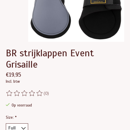
BR strijklappen Event
Grisaille
€19,95
Incl. btw
(0)
De beoordeling van dit product is
0
van de 5
Op voorraad
Size:
*