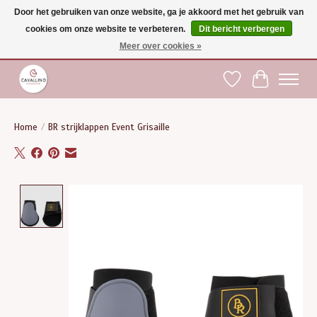
Door het gebruiken van onze website, ga je akkoord met het gebruik van
cookies om onze website te verbeteren.
Dit bericht verbergen
Gratis verzending vanaf €75 binnen BE - vanaf €100 naar EU | Voor 17:00 besteld is
dezelfde dag verzonden | Klantendienst: +32 (0)51 21 27 00 |
shop@paardensport-
Meer over cookies »
cavallino.be
|
Verlanglijst
Winkelwag
Home
/
BR strijklappen Event Grisaille
Product image slideshow Items