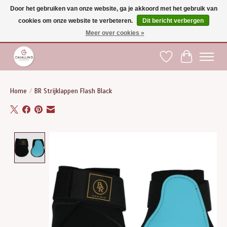
Door het gebruiken van onze website, ga je akkoord met het gebruik van
cookies om onze website te verbeteren.
Dit bericht verbergen
Gratis verzending vanaf €75 binnen BE - vanaf €100 naar EU | Voor 17:00 besteld is
dezelfde dag verzonden | Klantendienst: +32 (0)51 21 27 00 |
shop@paardensport-
Meer over cookies »
cavallino.be
|
Verlanglijst
Winkelwag
Home
/
BR Strijklappen Flash Black
Product image slideshow Items