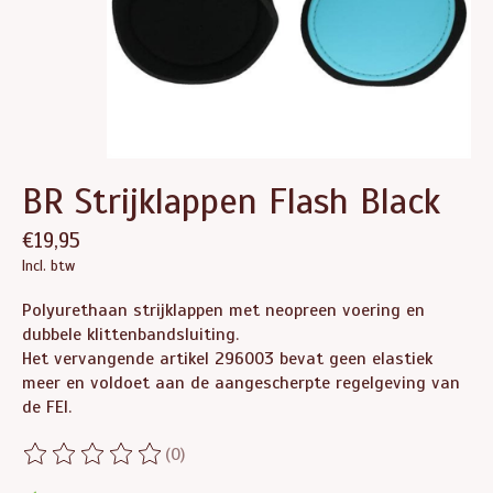
BR Strijklappen Flash Black
€19,95
Incl. btw
Polyurethaan strijklappen met neopreen voering en
dubbele klittenbandsluiting.
Het vervangende artikel 296003 bevat geen elastiek
meer en voldoet aan de aangescherpte regelgeving van
de FEI.
(0)
De beoordeling van dit product is
0
van de 5