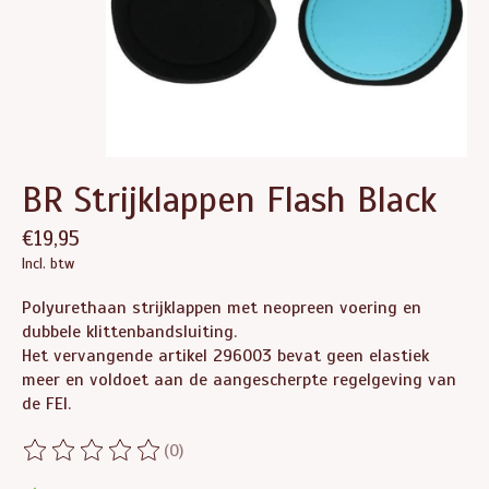
BR Strijklappen Flash Black
€19,95
Incl. btw
Polyurethaan strijklappen met neopreen voering en
dubbele klittenbandsluiting.
Het vervangende artikel 296003 bevat geen elastiek
meer en voldoet aan de aangescherpte regelgeving van
de FEI.
(0)
De beoordeling van dit product is
0
van de 5