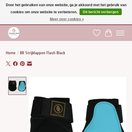
Door het gebruiken van onze website, ga je akkoord met het gebruik van
cookies om onze website te verbeteren.
Dit bericht verbergen
Gratis verzending vanaf €75 binnen BE - vanaf €100 naar EU | Voor 17:00 besteld is
dezelfde dag verzonden | Klantendienst: +32 (0)51 21 27 00 |
shop@paardensport-
Meer over cookies »
cavallino.be
|
Verlanglijst
Winkelwag
Home
/
BR Strijklappen Flash Black
Product image slideshow Items