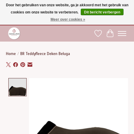
Door het gebruiken van onze website, ga je akkoord met het gebruik van
cookies om onze website te verbeteren.
Dit bericht verbergen
Gratis verzending vanaf €75 binnen BE - vanaf €100 naar EU | Voor 17:00 besteld is
dezelfde dag verzonden | Klantendienst: +32 (0)51 21 27 00 |
shop@paardensport-
Meer over cookies »
cavallino.be
|
Verlanglijst
Winkelwag
Home
/
BR Teddyfleece Deken Beluga
Product image slideshow Items