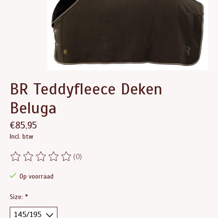
BR Teddyfleece Deken
Beluga
€85,95
Incl. btw
(0)
De beoordeling van dit product is
0
van de 5
Op voorraad
Size:
*