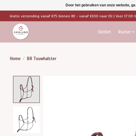
Door het gebruiken van onze website, ga
Gratis verzending vanaf €75 binnen BE - vanaf €100 naar EU | Voor 17:00 
Outlet
Ruiter
Home
/
BR Touwhalster
Product image slideshow Items