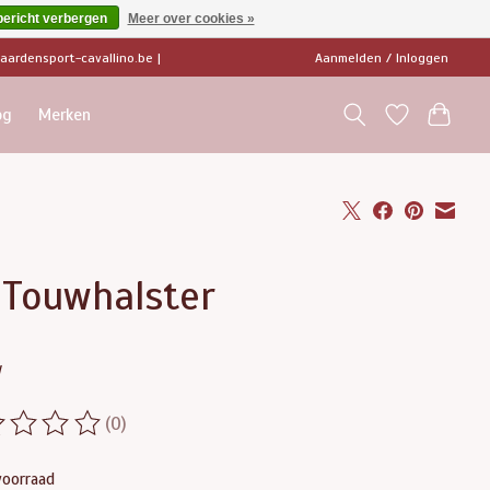
bericht verbergen
Meer over cookies »
ardensport-cavallino.be
|
Aanmelden / Inloggen
og
Merken
 Touwhalster
w
(0)
ordeling van dit product is
0
van de 5
voorraad