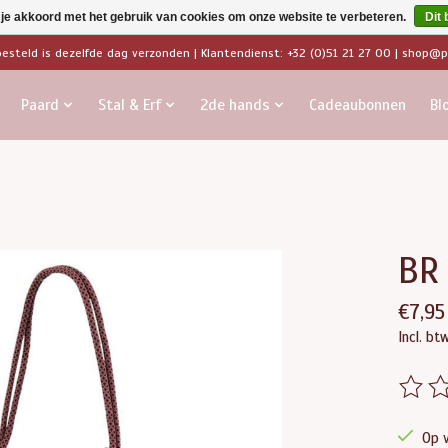
 je akkoord met het gebruik van cookies om onze website te verbeteren.
Dit 
besteld is dezelfde dag verzonden | Klantendienst: +32 (0)51 21 27 00 |
shop@pa
Paard
Stal & Erf
2de hands
Cadeaubonnen
Bl
BR
€7,95
Incl. bt
De beo
Op 