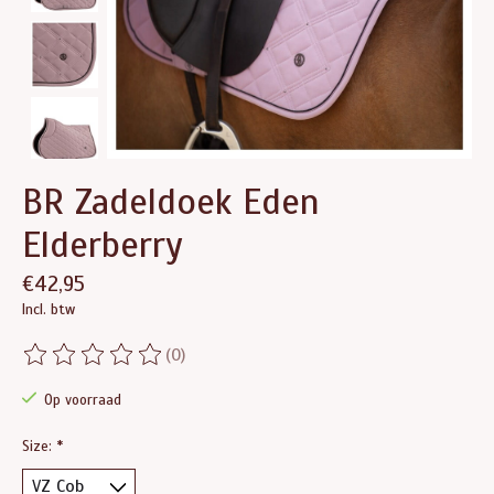
BR Zadeldoek Eden
Elderberry
€42,95
Incl. btw
(0)
De beoordeling van dit product is
0
van de 5
Op voorraad
Size:
*