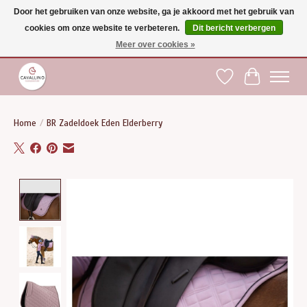
Door het gebruiken van onze website, ga je akkoord met het gebruik van
cookies om onze website te verbeteren.
Dit bericht verbergen
Gratis verzending vanaf €75 binnen BE - vanaf €100 naar EU | Voor 17:00 besteld is
dezelfde dag verzonden | Klantendienst: +32 (0)51 21 27 00 |
shop@paardensport-
Meer over cookies »
cavallino.be
|
Verlanglijst
Winkelwag
Home
/
BR Zadeldoek Eden Elderberry
Product image slideshow Items