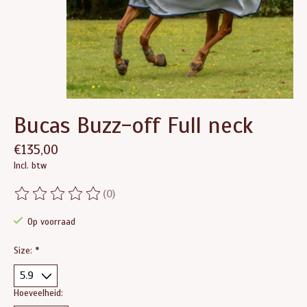
Bucas Buzz-off Full neck
€135,00
Incl. btw
(0)
De beoordeling van dit product is
0
van de 5
Op voorraad
Size:
*
Hoeveelheid: