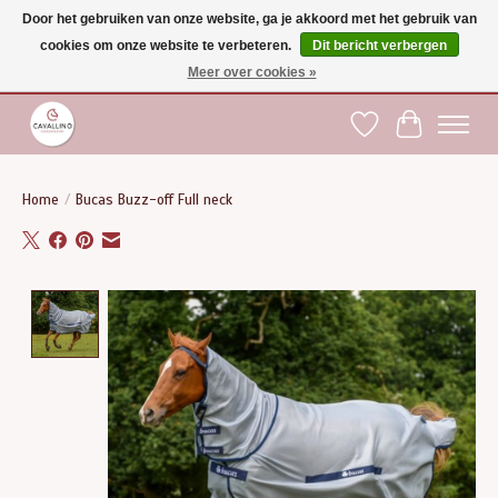
Door het gebruiken van onze website, ga je akkoord met het gebruik van
cookies om onze website te verbeteren.
Dit bericht verbergen
Gratis verzending vanaf €75 binnen BE - vanaf €100 naar EU | Voor 17:00 besteld is
dezelfde dag verzonden | Klantendienst: +32 (0)51 21 27 00 |
shop@paardensport-
Meer over cookies »
cavallino.be
|
Verlanglijst
Winkelwag
Home
/
Bucas Buzz-off Full neck
Product image slideshow Items