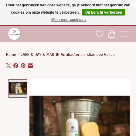
Door het gebruiken van onze website, ga je akkoord met het gebruik van
cookies om onze website te verbeteren.
Dit bericht verbergen
Gratis verzending vanaf €75 binnen BE - vanaf €100 naar EU | Voor 17:00 besteld is
dezelfde dag verzonden | Klantendienst: +32 (0)51 21 27 00 |
shop@paardensport-
Meer over cookies »
cavallino.be
|
Verlanglijst
Winkelwag
Home
/
CARR & DAY & MARTIN Antibacteriële shampoo Gallop
Product image slideshow Items