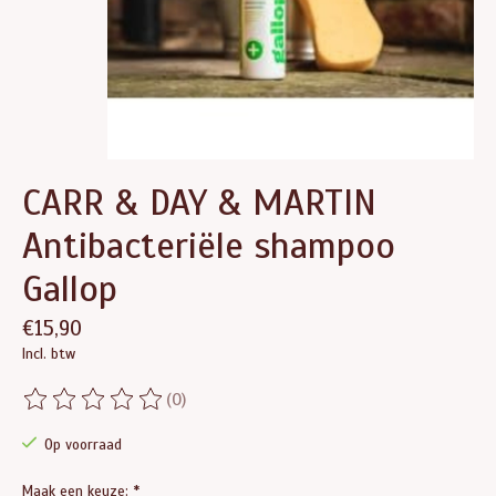
CARR & DAY & MARTIN
Antibacteriële shampoo
Gallop
€15,90
Incl. btw
(0)
De beoordeling van dit product is
0
van de 5
Op voorraad
Maak een keuze:
*