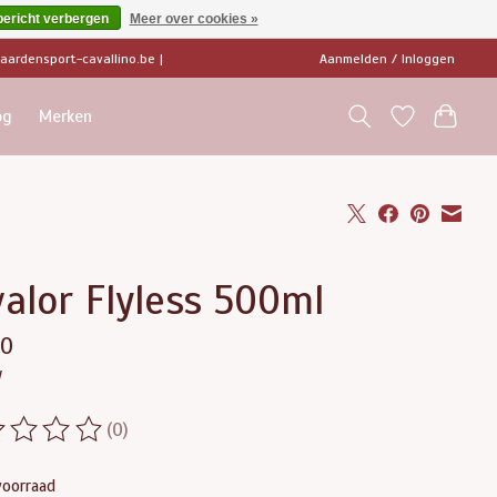
bericht verbergen
Meer over cookies »
ardensport-cavallino.be
|
Aanmelden / Inloggen
og
Merken
alor Flyless 500ml
00
w
(0)
ordeling van dit product is
0
van de 5
voorraad