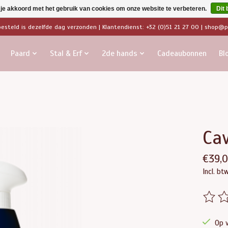
 je akkoord met het gebruik van cookies om onze website te verbeteren.
Dit 
besteld is dezelfde dag verzonden | Klantendienst: +32 (0)51 21 27 00 |
shop@pa
Paard
Stal & Erf
2de hands
Cadeaubonnen
Bl
Cav
€39,
Incl. bt
De beo
Op 