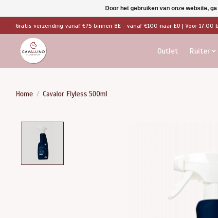
Door het gebruiken van onze website, ga
Gratis verzending vanaf €75 binnen BE - vanaf €100 naar EU | Voor 17:00 
Outlet
Ruiter
Home
/
Cavalor Flyless 500ml
Product image slideshow Items