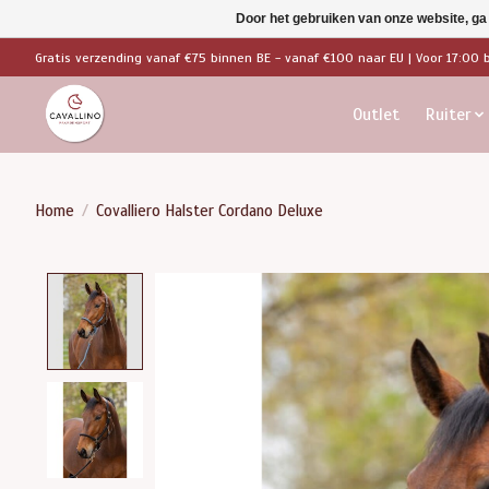
Door het gebruiken van onze website, ga
Gratis verzending vanaf €75 binnen BE - vanaf €100 naar EU | Voor 17:00 
Outlet
Ruiter
Home
/
Covalliero Halster Cordano Deluxe
Product image slideshow Items