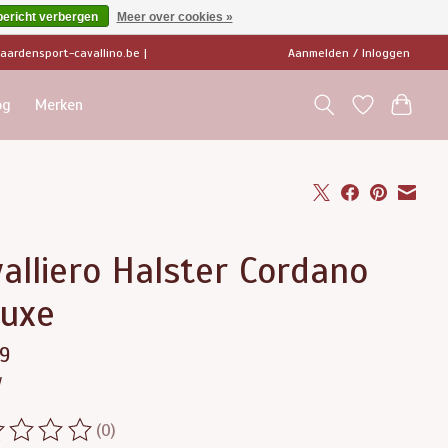
bericht verbergen
Meer over cookies »
ardensport-cavallino.be
|
Aanmelden / Inloggen
og
Merken
alliero Halster Cordano
luxe
9
w
(0)
ordeling van dit product is
0
van de 5