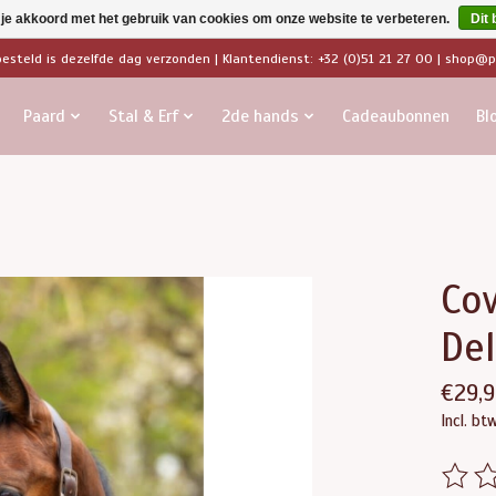
 je akkoord met het gebruik van cookies om onze website te verbeteren.
Dit 
besteld is dezelfde dag verzonden | Klantendienst: +32 (0)51 21 27 00 |
shop@pa
Paard
Stal & Erf
2de hands
Cadeaubonnen
Bl
Cov
De
€29,9
Incl. bt
De beo