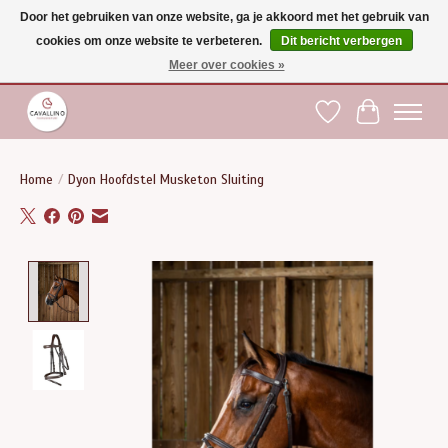
Door het gebruiken van onze website, ga je akkoord met het gebruik van
cookies om onze website te verbeteren.
Dit bericht verbergen
Gratis verzending vanaf €75 binnen BE - vanaf €100 naar EU | Voor 17:00 besteld is
dezelfde dag verzonden | Klantendienst: +32 (0)51 21 27 00 |
shop@paardensport-
Meer over cookies »
cavallino.be
|
Verlanglijst
Winkelwag
Home
/
Dyon Hoofdstel Musketon Sluiting
Product image slideshow Items