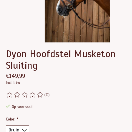
Dyon Hoofdstel Musketon
Sluiting
€149,99
Incl. btw
(0)
De beoordeling van dit product is
0
van de 5
Op voorraad
Color:
*