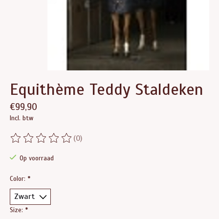
Equithème Teddy Staldeken
€99,90
Incl. btw
(0)
De beoordeling van dit product is
0
van de 5
Op voorraad
Color:
*
Size:
*