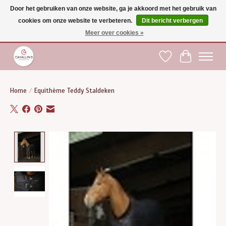
Door het gebruiken van onze website, ga je akkoord met het gebruik van
cookies om onze website te verbeteren.
Dit bericht verbergen
Gratis verzending vanaf €75 binnen BE - vanaf €100 naar EU | Voor 17:00 besteld is
dezelfde dag verzonden | Klantendienst: +32 (0)51 21 27 00 |
shop@paardensport-
Meer over cookies »
cavallino.be
|
Verlanglijst
Winkelwag
Home
/
Equithème Teddy Staldeken
Product image slideshow Items