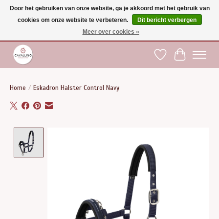
Door het gebruiken van onze website, ga je akkoord met het gebruik van
cookies om onze website te verbeteren.
Dit bericht verbergen
Gratis verzending vanaf €75 binnen BE - vanaf €100 naar EU | Voor 17:00 besteld is
dezelfde dag verzonden | Klantendienst: +32 (0)51 21 27 00 |
shop@paardensport-
Meer over cookies »
cavallino.be
|
Verlanglijst
Winkelwag
Home
/
Eskadron Halster Control Navy
Product image slideshow Items