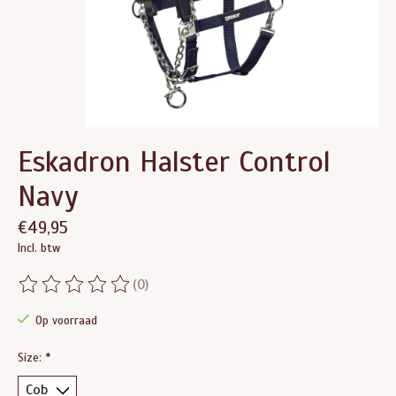
Eskadron Halster Control
Navy
€49,95
Incl. btw
(0)
De beoordeling van dit product is
0
van de 5
Op voorraad
Size:
*