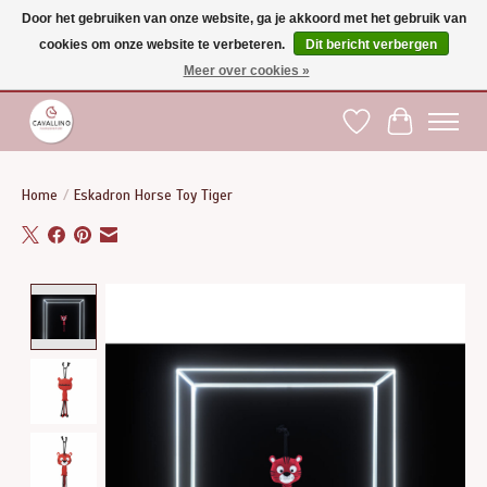
Door het gebruiken van onze website, ga je akkoord met het gebruik van
cookies om onze website te verbeteren.
Dit bericht verbergen
Gratis verzending vanaf €75 binnen BE - vanaf €100 naar EU | Voor 17:00 besteld is
dezelfde dag verzonden | Klantendienst: +32 (0)51 21 27 00 |
shop@paardensport-
Meer over cookies »
cavallino.be
|
Verlanglijst
Winkelwag
Home
/
Eskadron Horse Toy Tiger
Product image slideshow Items