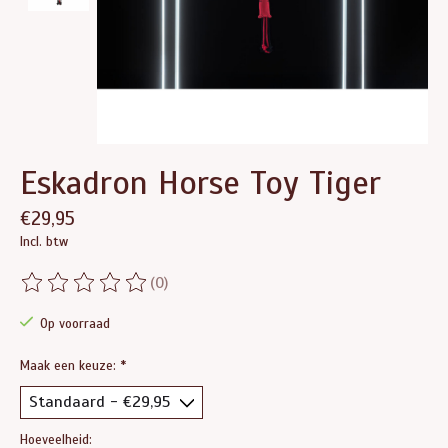
Eskadron Horse Toy Tiger
€29,95
Incl. btw
(0)
De beoordeling van dit product is
0
van de 5
Op voorraad
Maak een keuze:
*
Hoeveelheid: