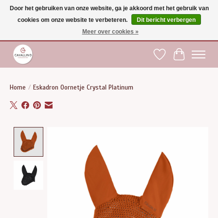
Door het gebruiken van onze website, ga je akkoord met het gebruik van
cookies om onze website te verbeteren.
Dit bericht verbergen
Gratis verzending vanaf €75 binnen BE - vanaf €100 naar EU | Voor 17:00 besteld is
dezelfde dag verzonden | Klantendienst: +32 (0)51 21 27 00 |
shop@paardensport-
Meer over cookies »
cavallino.be
|
Verlanglijst
Winkelwag
Home
/
Eskadron Oornetje Crystal Platinum
Product image slideshow Items