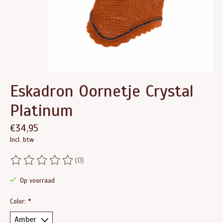
Eskadron Oornetje Crystal
Platinum
€34,95
Incl. btw
(0)
De beoordeling van dit product is
0
van de 5
Op voorraad
Color:
*