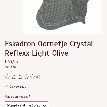
Eskadron Oornetje Crystal
Reflexx Light Olive
€35,95
Incl. btw
(0)
De beoordeling van dit product is
0
van de 5
Op voorraad
Maak een keuze:
*