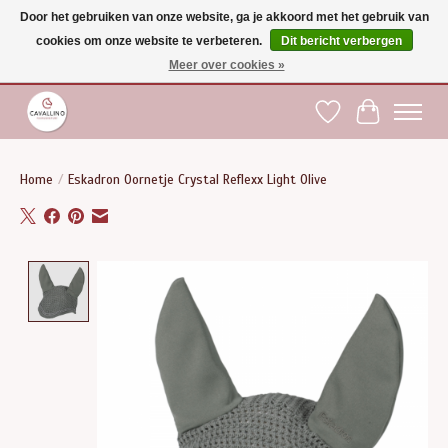
Door het gebruiken van onze website, ga je akkoord met het gebruik van
cookies om onze website te verbeteren.
Dit bericht verbergen
Gratis verzending vanaf €75 binnen BE - vanaf €100 naar EU | Voor 17:00 besteld is
dezelfde dag verzonden | Klantendienst: +32 (0)51 21 27 00 |
shop@paardensport-
Meer over cookies »
cavallino.be
|
Verlanglijst
Winkelwag
Home
/
Eskadron Oornetje Crystal Reflexx Light Olive
Product image slideshow Items