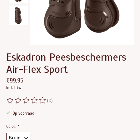
Eskadron Peesbeschermers
Air-Flex Sport
€99,95
Incl. btw
(0)
De beoordeling van dit product is
0
van de 5
Op voorraad
Color:
*