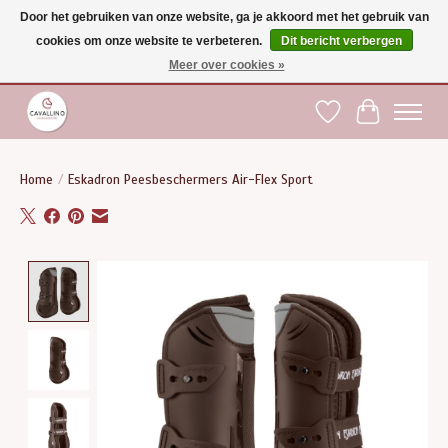
Door het gebruiken van onze website, ga je akkoord met het gebruik van
cookies om onze website te verbeteren.
Dit bericht verbergen
Gratis verzending vanaf €75 binnen BE - vanaf €100 naar EU | Voor 17:00 besteld is
dezelfde dag verzonden | Klantendienst: +32 (0)51 21 27 00 |
shop@paardensport-
Meer over cookies »
cavallino.be
|
Verlanglijst
Winkelwag
Home
/
Eskadron Peesbeschermers Air-Flex Sport
Product image slideshow Items