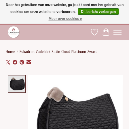
Door het gebruiken van onze website, ga je akkoord met het gebruik van
cookies om onze website te verbeteren.
Dit bericht verbergen
Gratis verzending vanaf €75 binnen BE - vanaf €100 naar EU | Voor 17:00 besteld is
dezelfde dag verzonden | Klantendienst: +32 (0)51 21 27 00 |
shop@paardensport-
Meer over cookies »
cavallino.be
|
Verlanglijst
Winkelwag
Home
/
Eskadron Zadeldek Satin Cloud Platinum Zwart
Product image slideshow Items