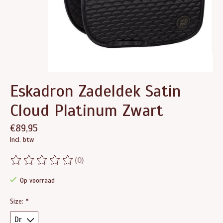
Eskadron Zadeldek Satin
Cloud Platinum Zwart
€89,95
Incl. btw
(0)
De beoordeling van dit product is
0
van de 5
Op voorraad
Size:
*