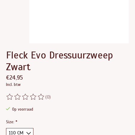
Fleck Evo Dressuurzweep
Zwart
€24,95
Incl. btw
(0)
De beoordeling van dit product is
0
van de 5
Op voorraad
Size:
*