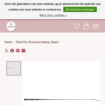
Door het gebruiken van onze website, ga je akkoord met het gebruik van
cookies om onze website te verbeteren.
Dit bericht verbergen
Gratis verzending vanaf €75 binnen BE - vanaf €100 naar EU | Voor 17:00 besteld is
dezelfde dag verzonden | Klantendienst: +32 (0)51 21 27 00 |
shop@paardensport-
Meer over cookies »
cavallino.be
|
Verlanglijst
Winkelwag
Home
/
Fleck Evo Dressuurzweep Zwart
Product image slideshow Items