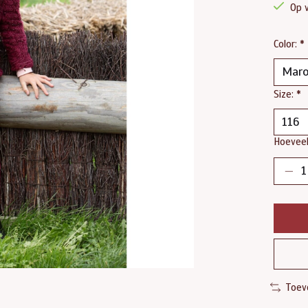
Op 
Color:
*
Size:
*
Hoeveel
Toev