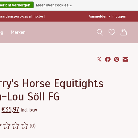
bericht verbergen
Meer over cookies »
ardensport-cavallino.be
|
Aanmelden / Inloggen
og
Merken
ry's Horse Equitights
-Lou Söll FG
€35,97
Incl. btw
(0)
ordeling van dit product is
0
van de 5