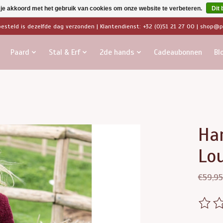
 je akkoord met het gebruik van cookies om onze website te verbeteren.
Dit 
besteld is dezelfde dag verzonden | Klantendienst: +32 (0)51 21 27 00 |
shop@pa
Paard
Stal & Erf
2de hands
Cadeaubonnen
Bl
Har
Lou
€59,95
De beo