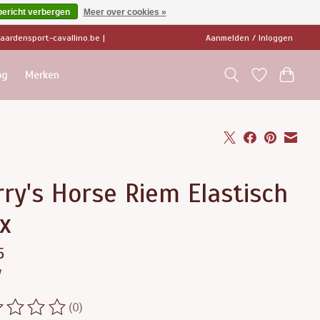
bericht verbergen
Meer over cookies »
ardensport-cavallino.be
|
Aanmelden / Inloggen
og
Merken
ry's Horse Riem Elastisch
x
5
w
(0)
ordeling van dit product is
0
van de 5