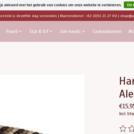
 je akkoord met het gebruik van cookies om onze website te verbeteren.
Dit 
besteld is dezelfde dag verzonden | Klantendienst: +32 (0)51 21 27 00 |
shop@pa
Paard
Stal & Erf
2de hands
Cadeaubonnen
Bl
Har
Ale
€15,9
Incl. bt
De beo