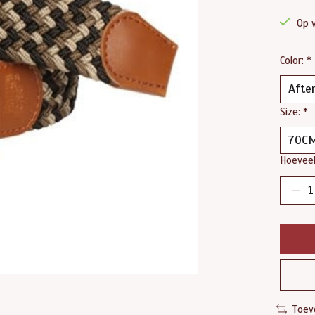
Op 
Color:
*
Size:
*
Hoeveel
Toev